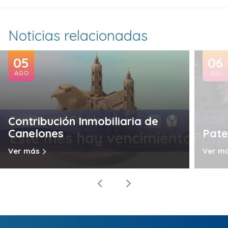
Noticias relacionadas
05
06
AGO
JUL
Contribución Inmobiliaria de
Canelones
Pate
Ver más
Ver m