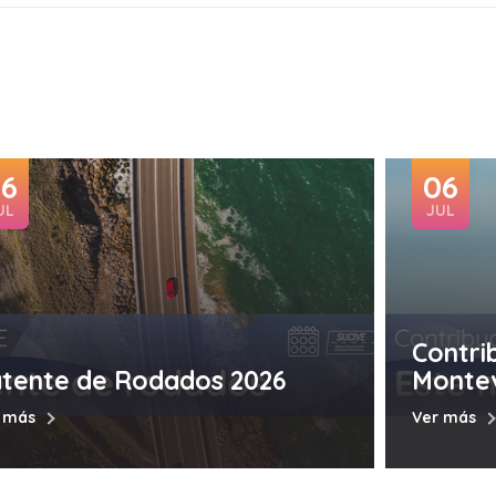
06
06
UL
JUL
Contri
tente de Rodados 2026
Monte
 más
Ver más