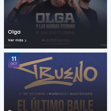
Olga
Ver más
11
OCT