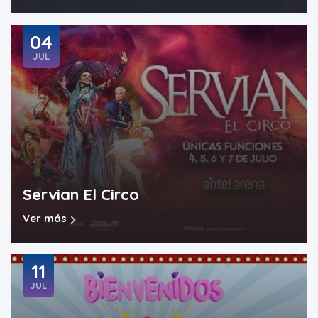
04
JUL
Servian El Circo
Ver más
11
JUL