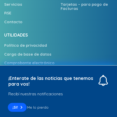
Servicios
Tarjetas – para pago de
Facturas
RSE
Contacto
UTILIDADES
Política de privacidad
Carga de base de datos
Comprobante electrónico
Trabajá con nosotros
¡Enterate de las noticias que tenemos
Puntos de Atención
para vos!
Recibí nuestras notificaciones
Redpagos © 2026. Todos los derechos reservados
¡SI!
Me lo pierdo
Desarrollo web por:
Solcre