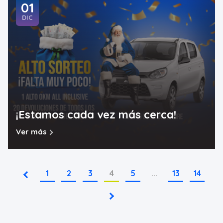
01
DIC
¡Estamos cada vez más cerca!
Ver más
1
2
3
4
5
...
13
14