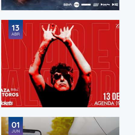
13
ABR
01
JUN