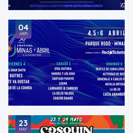
04
ABR
23
MAY