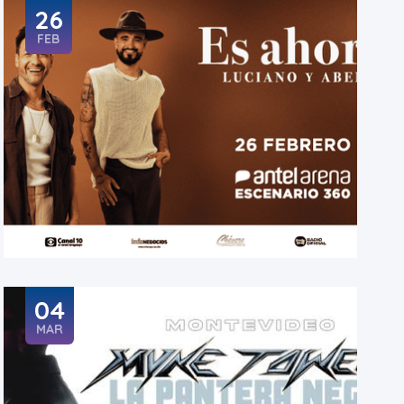
26
FEB
04
MAR