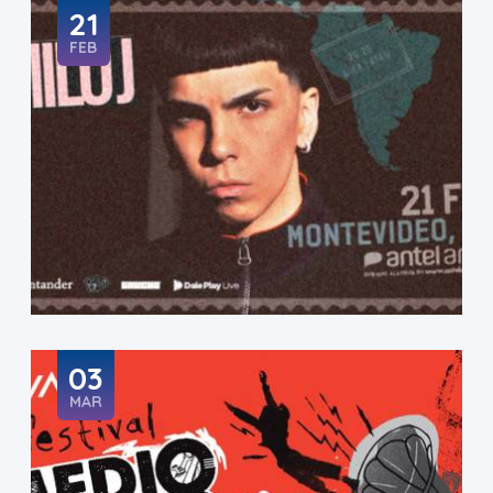
21
FEB
03
MAR