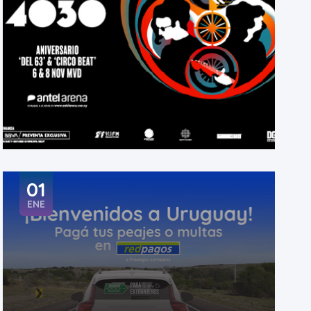
01
ENE