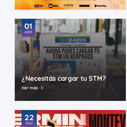
01
ABR
¿Necesitás cargar tu STM?
Ver más
22
MAY