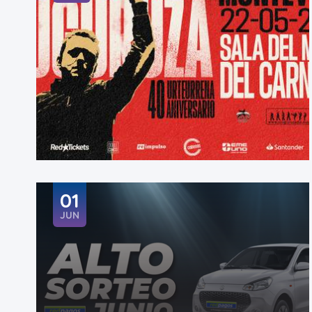
01
JUN