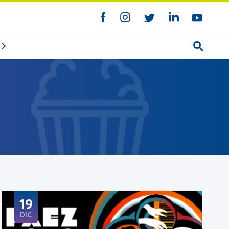
19
DIC