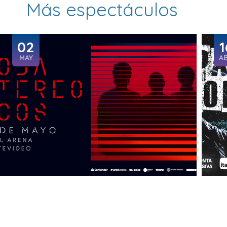
Más espectáculos
02
1
MAY
A