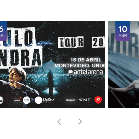
6
10
BR
ABR